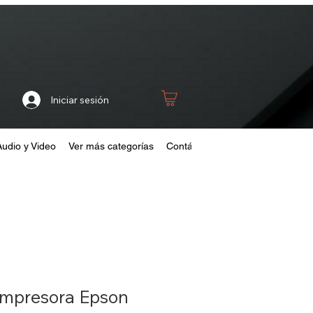
Iniciar sesión
Audio y Video
Ver más categorías
Contáctanos
Home
Fideliza
 Impresora Epson