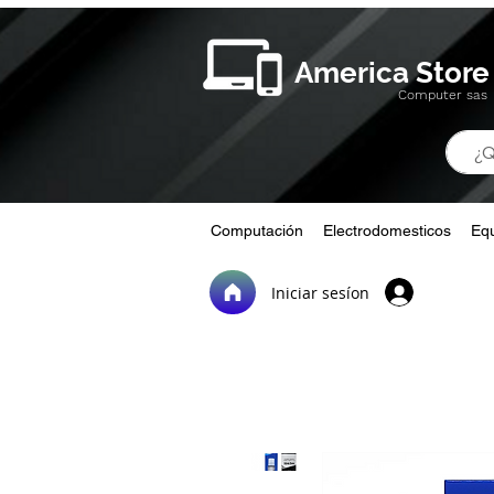
America Store
Computer sas
Computación
Electrodomesticos
Equ
Iniciar sesíon