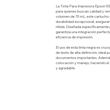
La Tinta Para Impresora Epson 504
para quienes buscan calidad y re
volumen de 70 mL, este cartucho 
durabilidad excepcional, asegura
nítida. Diseñada específicamente 
garantiza una integración perfect
eficiencia de impresión.
El uso de esta tinta negra es cruc
de texto de alta definición, ideal
documentos importantes. Además,
colocación y manejo, haciendo el
y agradable.
No pierdas la oportunidad de expe
Tinta Para Impresora Epson 504 
tus resultados en cada impresión c
diseñada para satisfacer las nece
Impresoras EPSON compatibles:
T544 Premium, EcoTank L1210, L31