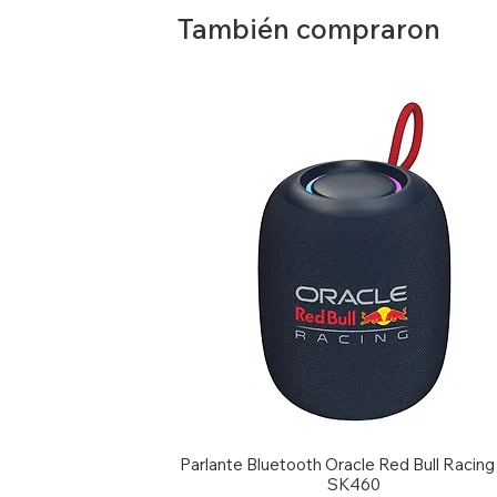
L5290, 544
También compraron
Parlante Bluetooth Oracle Red Bull Racin
SK460