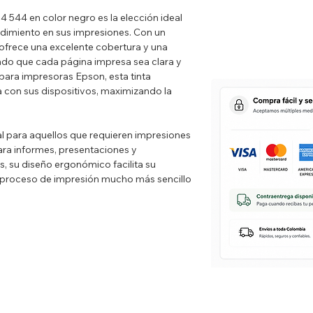
 544 en color negro es la elección ideal
ndimiento en sus impresiones. Con un
ofrece una excelente cobertura y una
ndo que cada página impresa sea clara y
para impresoras Epson, esta tinta
a con sus dispositivos, maximizando la
ial para aquellos que requieren impresiones
 para informes, presentaciones y
 su diseño ergonómico facilita su
 proceso de impresión mucho más sencillo
rimentar una impresión superior con la
544. Aumenta tu productividad y mejora
on esta tinta de calidad confiable,
sidades de los usuarios más exigentes.
10, L3150, L3210, L3250, L3251, L3260,