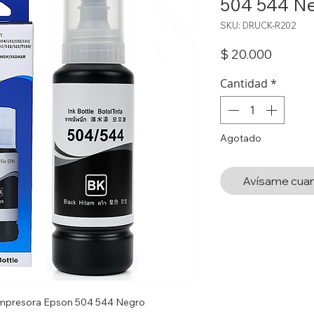
504 544 N
SKU: DRUCK-R202
Precio
$ 20.000
Cantidad
*
Agotado
Avísame cuan
 Impresora Epson 504 544 Negro