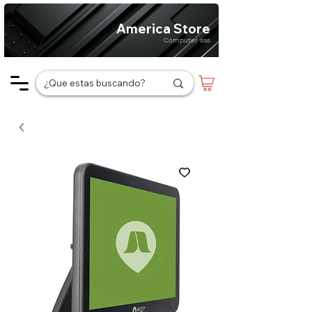
America Store
Computer sas