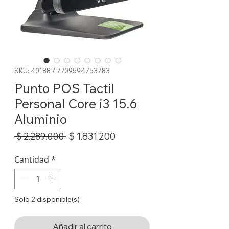
SKU: 40188 / 7709594753783
Punto POS Tactil
Personal Core i3 15.6
Aluminio
Precio
Precio
$ 1.831.200
 $ 2.289.000 
de
oferta
Cantidad
*
Solo 2 disponible(s)
Añadir al carrito