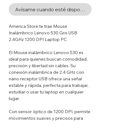
Avísame cuando esté disponible
America Store te trae Mouse
Inalámbrico Lenovo 530 Gris USB
2.4GHz 1200 DPI Laptop PC
El Mouse inalámbrico Lenovo 530 es
ideal para quienes buscan comodidad,
precisión y libertad sin cables. Su
conexión inalámbrica de 2.4 GHz con
nano receptor USB ofrece una señal
estable y rápida, perfecta para trabajar,
estudiar o usar tu laptop en cualquier
lugar.
Con sensor óptico de 1200 DPI, permite
movimientos suaves y precisos para
tareas de oficina, navegación o uso
diario. Su diseño compacto, ligero y
ambidiestro brinda comodidad tanto