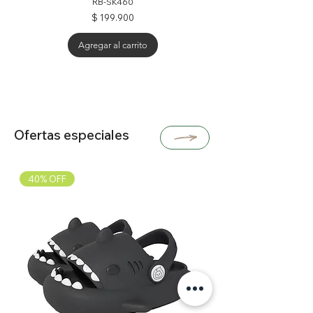
RB-SK460
Precio
$ 199.900
Agregar al carrito
25% OFF
30% OFF
30% OFF
40% OFF
Ofertas especiales
40% OFF
Tablet Lenovo 8.7" Pulgadas Tab one - 4GB
Plancha Alisadora Ga.ma G-style Oxy Active
Cuna Colecho Corral Para Bebe Priori Ariel
Adaptador Capturadora De Video Hdmi 4k
Casa De Muñecas Vacaciones Glam Barbie
Portátil Gamer Asus Tuf F16 Intel Core 5 -
Audifonos Inalambricos Hyperx Mini Kids
Kit Cortadora de Pelo Inalámbrica GA.MA
Parlante Karaoke Blik Screamer3 Portatil
Parlante Portatil LG XBOOM Go XG2TBK
Sony Lego Horizon Adventures Ps5 Ed.
Teclado|samsung Slim Book Keyboard
Portátil Lenovo 15 Ideapad Slim3 Táctil
Contador De Billetes Jaltech Jal-2030
Parlante Bose Soundlink Home Gris
Cover Para Tablet S10 Fe
4 Areas De Juego Mattel
Italy T742 + T312 Titanium
Con Bluetooth Negro
Uv/mg Alta Velocidad
Corei5 - 24gb-512gb
- 128GB - LTE - Gris
Profesional 230°
Over Ear Gaming
Azul Multifuncion
8gb - Ssd 512gb
Standard Físico
Usb-c Tipo C
Negro
Precio
$ 1.147.900
Agotado
Precio
Precio
Precio
Precio
Precio
Precio
Precio
Precio
Precio
Precio
Precio
Precio
Precio
Precio de oferta
Precio de oferta
Precio de oferta
Precio de oferta
$ 4.499.000
$ 5.399.000
$ 309.900
$ 179.900
$ 1.379.000
$ 349.900
$ 349.900
$ 459.900
$ 399.900
$ 639.900
$ 389.900
$ 869.900
$ 120.000
$ 3.779.300
$ 125.930
$ 185.940
$ 3.374.250
Agregar al carrito
Agregar al carrito
Agregar al carrito
Agregar al carrito
Agregar al carrito
Agregar al carrito
Agregar al carrito
Agregar al carrito
Agregar al carrito
Agregar al carrito
Agregar al carrito
Agregar al carrito
Agregar al carrito
Agregar al carrito
Agotado