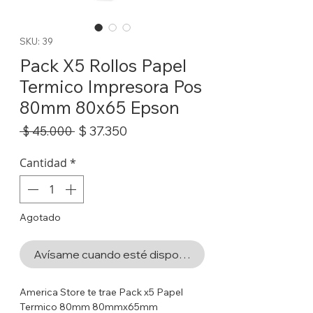
SKU: 39
Pack X5 Rollos Papel
Termico Impresora Pos
80mm 80x65 Epson
Precio
Precio
$ 37.350
 $ 45.000 
de
oferta
Cantidad
*
Agotado
Avísame cuando esté disponible
America Store te trae Pack x5 Papel
Termico 80mm 80mmx65mm