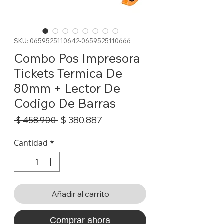
SKU: 0659525110642-0659525110666
Combo Pos Impresora
Tickets Termica De
80mm + Lector De
Codigo De Barras
Precio
Precio
$ 380.887
 $ 458.900 
de
oferta
Cantidad
*
Añadir al carrito
Comprar ahora