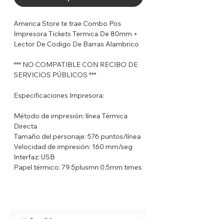
America Store te trae Combo Pos
Impresora Tickets Termica De 80mm +
Lector De Codigo De Barras Alambrico
*** NO COMPATIBLE CON RECIBO DE
SERVICIOS PÚBLICOS ***
Especificaciones Impresora:
Método de impresión: línea Térmica
Directa
Tamaño del personaje: 576 puntos/línea
Velocidad de impresión: 160 mm/seg
Interfaz: USB
Papel térmico: 79.5plusmn 0.5mm times
phi 80mm
Idioma: soporte en varios idiomas
Tabla de caracteres extendida: PC 347
(Europa estándar), Katakana
PC850 (multilingüe), PC860 (portugués),