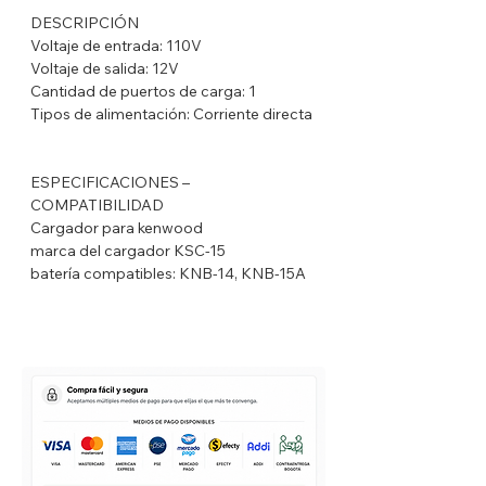
DESCRIPCIÓN
Voltaje de entrada: 110V
Voltaje de salida: 12V
Cantidad de puertos de carga: 1
Tipos de alimentación: Corriente directa
ESPECIFICACIONES –
COMPATIBILIDAD
Cargador para kenwood
marca del cargador KSC-15
batería compatibles: KNB-14, KNB-15A
Y TXKNB-15A
compatibles con estos radios:
TK3602, TK2702, TK3702, TK2102,
TK3102, TK-260, TK360
Tipo de Cargador: Regular
Velocidad de Carga: Carga Rápida
Dimensiones (alto x ancho x