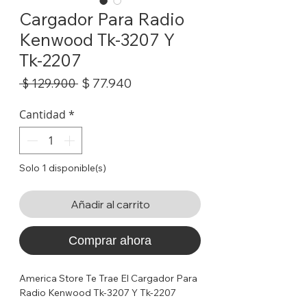
Cargador Para Radio
Kenwood Tk-3207 Y
Tk-2207
Precio
Precio
$ 77.940
 $ 129.900 
de
oferta
Cantidad
*
Solo 1 disponible(s)
Añadir al carrito
Comprar ahora
America Store Te Trae El Cargador Para
Radio Kenwood Tk-3207 Y Tk-2207