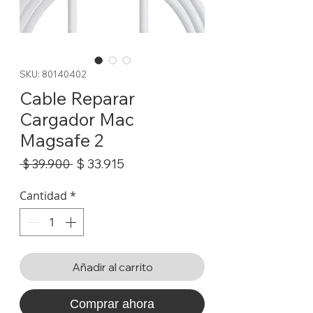
SKU: 80140402
Cable Reparar
Cargador Mac
Magsafe 2
Precio
Precio
$ 33.915
 $ 39.900 
de
oferta
Cantidad
*
Añadir al carrito
Comprar ahora