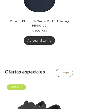
Parlante Bluetooth Oracle Red Bull Racing
RB-SK460
Precio
$ 199.900
Agregar al carrito
25% OFF
30% OFF
30% OFF
40% OFF
Ofertas especiales
40% OFF