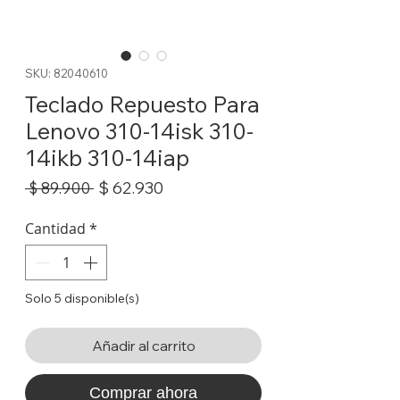
SKU: 82040610
Teclado Repuesto Para
Lenovo 310-14isk 310-
14ikb 310-14iap
Precio
Precio
$ 62.930
 $ 89.900 
de
oferta
Cantidad
*
Solo 5 disponible(s)
Añadir al carrito
Comprar ahora