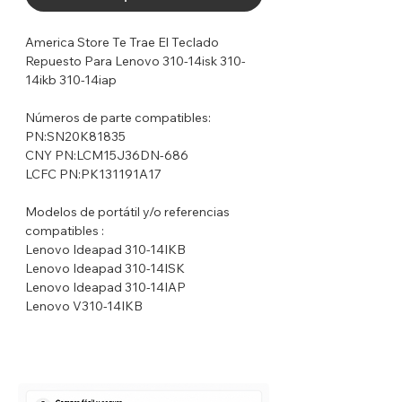
America Store Te Trae El Teclado
Repuesto Para Lenovo 310-14isk 310-
14ikb 310-14iap
Números de parte compatibles:
PN:SN20K81835
CNY PN:LCM15J36DN-686
LCFC PN:PK131191A17
Modelos de portátil y/o referencias
compatibles :
Lenovo Ideapad 310-14IKB
Lenovo Ideapad 310-14ISK
Lenovo Ideapad 310-14IAP
Lenovo V310-14IKB
Lenovo V310-14ISK
Lenovo V510-14IKB
Lenovo V110-14IAP
Garantía del vendedor: 30 días