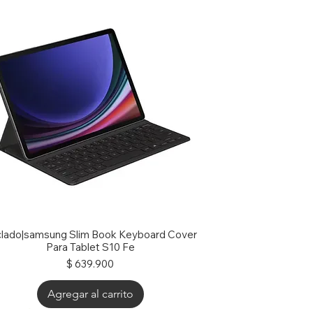
lado|samsung Slim Book Keyboard Cover
Para Tablet S10 Fe
Precio
$ 639.900
Agregar al carrito