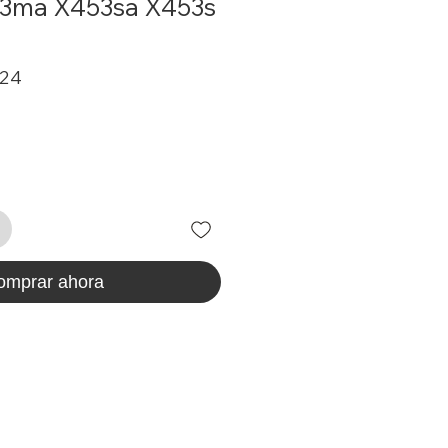
3ma X453sa X453s
Precio
724
de
oferta
omprar ahora