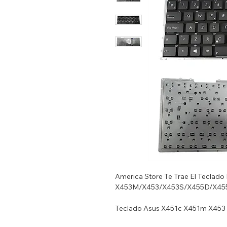
America Store Te Trae El Teclado 
X453M/X453/X453S/X455D/X45
Teclado Asus X451c X451m X453