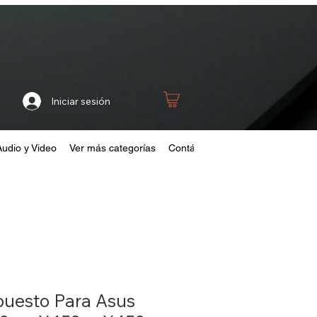
Iniciar sesión
Audio y Video
Ver más categorías
Contáctanos
Home
Fideliza
puesto Para Asus