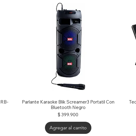
51m X451ma X451mav X453
g RB-
Parlante Karaoke Blik Screamer3 Portatil Con
Tec
Bluetooth Negro
Precio
$ 399.900
Agregar al carrito