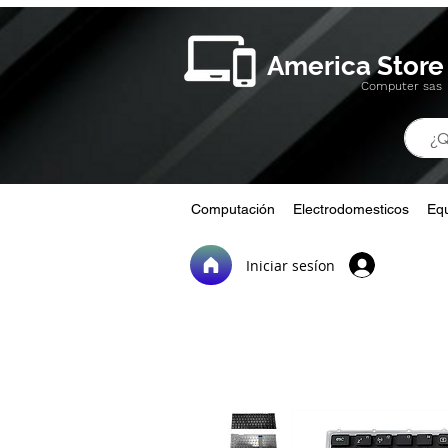
America Store
Computer sas
Computación
Electrodomesticos
Equ
Iniciar sesíon