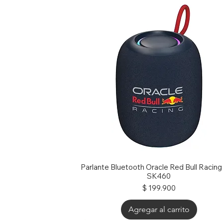
X451C
Y483
Teclado Asus X451c X451ca X4
Garantía del vendedor: 30 días
Parlante Bluetooth Oracle Red Bull Racin
SK460
Precio
$ 199.900
Agregar al carrito