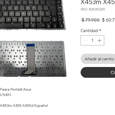
X453m X45
SKU: 82040209
Precio
$ 60.
 $ 79.900 
Cantidad
*
Añadir al carrito
C
Paara Portatil Asus
5/X451
 X453m X455 X455d Español