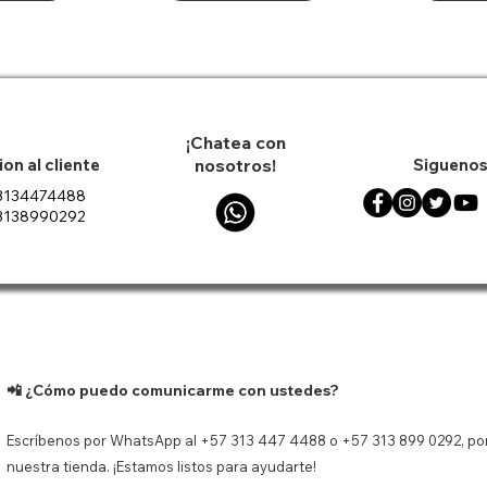
35% OFF
¡Chatea con
on al cliente
nosotros!
Siguenos
3134474488
3138990292
til Jvc 40w
n Protector
ápida
ápida
Decantador de Vino FREE
Vista rápida
Tenis Nik
Vist
 Water Proof
chi Marvel
HOME Forma Herradura
Court V
1500 ml
ado
Precio de oferta
Precio
$ 80.333
$ 594.9
Precio
$ 79.900
ado
 carrito
Agregar
Agregar al carrito
📲 ¿Cómo puedo comunicarme con ustedes?
Escríbenos por WhatsApp al +57 313 447 4488 o +57 313 899 0292, por
nuestra tienda. ¡Estamos listos para ayudarte!