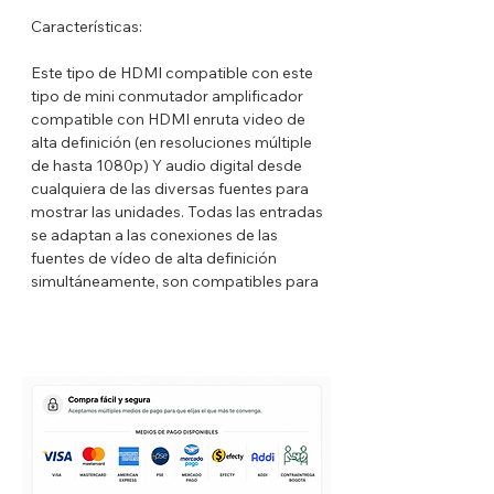
Características:
Este tipo de HDMI compatible con este
tipo de mini conmutador amplificador
compatible con HDMI enruta video de
alta definición (en resoluciones múltiple
de hasta 1080p) Y audio digital desde
cualquiera de las diversas fuentes para
mostrar las unidades. Todas las entradas
se adaptan a las conexiones de las
fuentes de vídeo de alta definición
simultáneamente, son compatibles para
HD-DVD SKY-STB PS3 para Xbox 360,
etc. La salida envía las señales de
audio/vídeo de alta definición a una
pantalla de alta definición.
Este conmutador 1,4 compatible con
HDMI tiene muchas características que
le permiten funcionar de manera
superior.