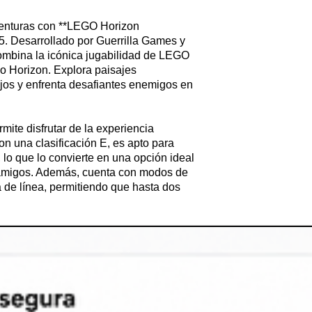
enturas con **LEGO Horizon
5. Desarrollado por Guerrilla Games y
 combina la icónica jugabilidad de LEGO
rso Horizon. Explora paisajes
ijos y enfrenta desafiantes enemigos en
rmite disfrutar de la experiencia
n una clasificación E, es apto para
 lo que lo convierte en una opción ideal
n amigos. Además, cuenta con modos de
a de línea, permitiendo que hasta dos
n.
n disponibles en español, lo que facilita
n gráficos impresionantes y una
izon Adventures** promete horas de
No te pierdas la oportunidad de vivir
un mundo donde la creatividad y la