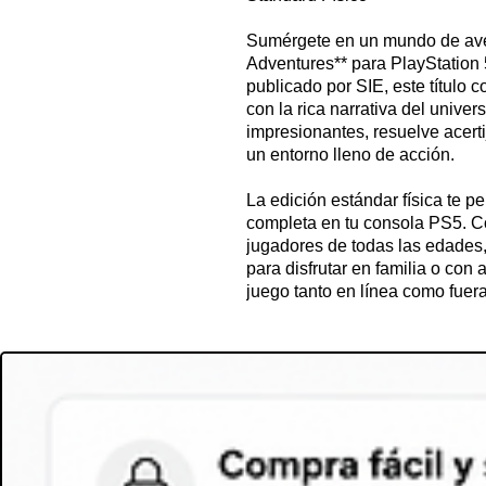
Sumérgete en un mundo de av
Adventures** para PlayStation 
publicado por SIE, este título
con la rica narrativa del unive
impresionantes, resuelve acert
un entorno lleno de acción.
La edición estándar física te pe
completa en tu consola PS5. Co
jugadores de todas las edades,
para disfrutar en familia o co
juego tanto en línea como fuer
jugadores se unan a la diversió
Los diálogos y la narrativa está
la inmersión en la historia. Co
jugabilidad fluida, **LEGO Hor
entretenimiento y exploración. 
esta emocionante aventura en 
acción se encuentran.