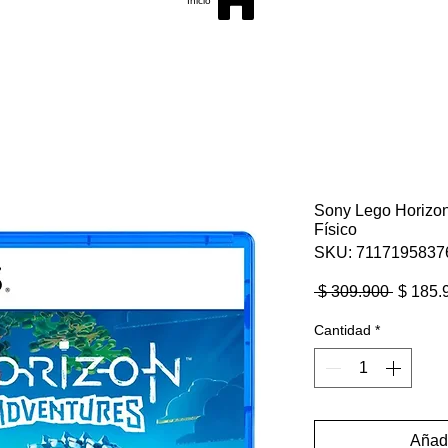
Inicio
Sony Lego Horizon
Físico
SKU: 7117195837
Precio
 $ 309.900 
$ 185.
Cantidad
*
Añadi