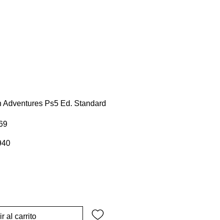
 Adventures Ps5 Ed. Standard
69
Precio
940
de
oferta
r al carrito