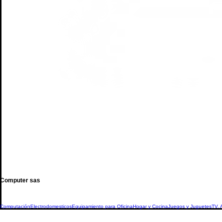
Computer sas
Computación
Electrodomesticos
Equipamiento para Oficina
Hogar y Cocina
Juegos y Juguetes
TV, 