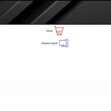
Shop
America Store