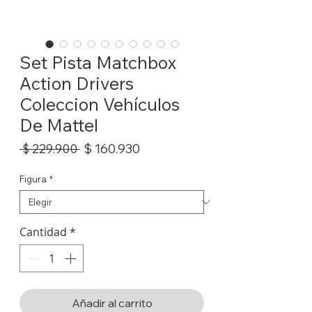
Set Pista Matchbox
Action Drivers
Coleccion Vehículos
De Mattel
Precio
Precio
$ 160.930
 $ 229.900 
de
oferta
Figura
*
Cantidad
*
Añadir al carrito