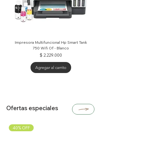
Impresora Multifuncional Hp Smart Tank
750 Wifi Of - Blanco
Precio
$ 2.229.000
Agregar al carrito
25% OFF
30% OFF
30% OFF
Ofertas especiales
40% OFF