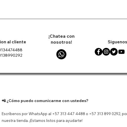
35% OFF
¡Chatea con
on al cliente
nosotros!
Siguenos
3134474488
3138990292
til Jvc 40w
n Protector
ápida
ápida
Decantador de Vino FREE
Vista rápida
Tenis Nik
Vist
 Water Proof
chi Marvel
HOME Forma Herradura
Court V
1500 ml
ado
Precio de oferta
Precio
$ 80.333
$ 594.9
Precio
$ 79.900
ado
 carrito
Agregar
Agregar al carrito
📲 ¿Cómo puedo comunicarme con ustedes?
Escríbenos por WhatsApp al +57 313 447 4488 o +57 313 899 0292, por
nuestra tienda. ¡Estamos listos para ayudarte!