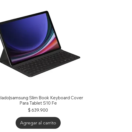
lado|samsung Slim Book Keyboard Cover
Para Tablet S10 Fe
Precio
$ 639.900
Agregar al carrito