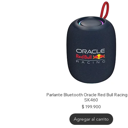
Parlante Bluetooth Oracle Red Bull Racin
SK460
Precio
$ 199.900
Agregar al carrito