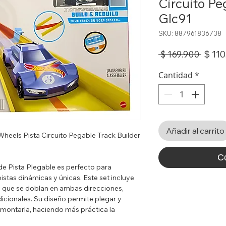
Circuito Pe
Glc91
SKU: 887961836738
Preci
$ 110
 $ 169.900 
Cantidad
*
Añadir al carrito
Wheels Pista Circuito Pegable Track Builder
C
de Pista Plegable es perfecto para
pistas dinámicas y únicas. Este set incluye
a que se doblan en ambas direcciones,
cionales. Su diseño permite plegar y
esmontarla, haciendo más práctica la