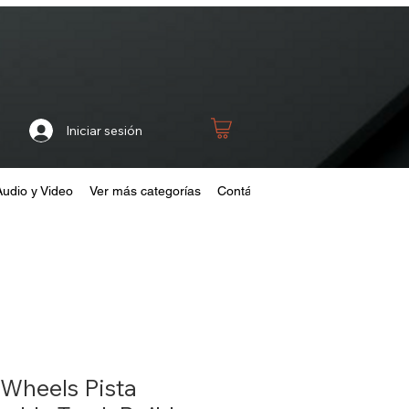
Iniciar sesión
Audio y Video
Ver más categorías
Contáctanos
Home
Fideliza
 Wheels Pista