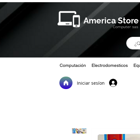
America Store
Computer sas
Computación
Electrodomesticos
Equ
Iniciar sesíon