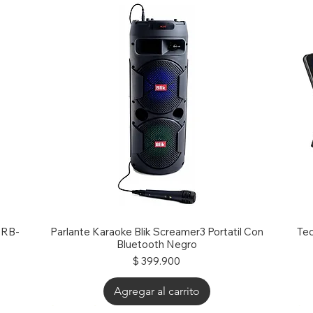
g RB-
Parlante Karaoke Blik Screamer3 Portatil Con
Tec
Bluetooth Negro
Precio
$ 399.900
Agregar al carrito