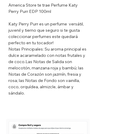
America Store te trae Perfume Katy
Perry Purr EDP 100ml
Katy Perry Purr es un perfume versátil,
juvenil y tierno que seguro si te gusta
coleccionar perfumes este quedará
perfecto en tu tocador!
Notas Principales: Su aroma principal es
dulce acaramelado con notas frutales y
de coco.Las Notas de Salida son
melocotón, manzana roja y bambú; las
Notas de Corazón son jazmín, fresia y
rosa; las Notas de Fondo son vainilla,
coco, orquídea, almizcle, ámbar y
sándalo.
Ocasión de uso: Perfecto para el día a
día, oficina, universidad, gracias a su
versatilidad lo puedes usar en cualquier
ocasión !