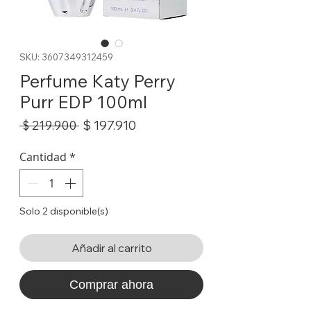
SKU: 3607349312459
Perfume Katy Perry
Purr EDP 100ml
Precio
Precio
$ 197.910
 $ 219.900 
de
oferta
Cantidad
*
Solo 2 disponible(s)
Añadir al carrito
Comprar ahora