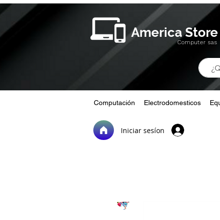
America Store
Computer sas
Computación
Electrodomesticos
Equ
Iniciar sesíon