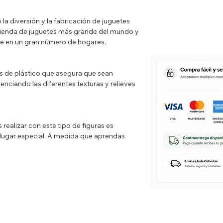
la diversión y la fabricación de juguetes
 tienda de juguetes más grande del mundo y
te en un gran número de hogares.
s de plástico que asegura que sean
renciando las diferentes texturas y relieves
realizar con este tipo de figuras es
 lugar especial. A medida que aprendas
 se volverá más variada.
es, podrás manipular y ajustar tus figuras
ear historias en las que los personajes