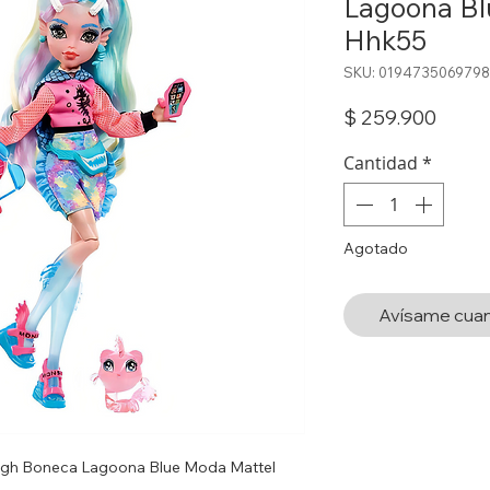
Lagoona Bl
Hhk55
SKU: 0194735069798
Preci
$ 259.900
Cantidad
*
Agotado
Avísame cuan
High Boneca Lagoona Blue Moda Mattel