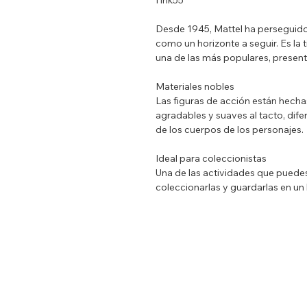
Hhk55
Desde 1945, Mattel ha perseguido 
como un horizonte a seguir. Es la
una de las más populares, presen
Materiales nobles
Las figuras de acción están hecha
agradables y suaves al tacto, dife
de los cuerpos de los personajes.
Ideal para coleccionistas
Una de las actividades que puedes 
coleccionarlas y guardarlas en un
más y más, tu colección crecerá y
Juguetes articulados
Al tener marcadas las articulacion
como quieras. Con ellos, puedes cr
puedan movilizarse y cobrar vida.