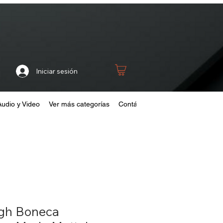
Iniciar sesión
Audio y Video
Ver más categorías
Contáctanos
Home
Fideliza
gh Boneca