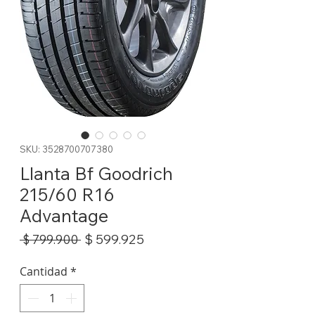
SKU: 3528700707380
Llanta Bf Goodrich
215/60 R16
Advantage
Precio
Precio
$ 599.925
 $ 799.900 
de
oferta
Cantidad
*