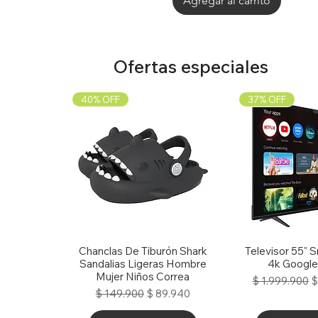
Agregar al carrito
Ofertas especiales
40% OFF
37% OFF
Chanclas De Tiburón Shark
Vista rápida
Televisor 55" 
Vista r
Audifonos Inalambricos Hyperx Mini Kids 
Teclado|samsung Slim Book Keyboard C
Plancha Alisadora Ga.ma G-style Oxy Act
Cuna Colecho Corral Para Bebe Priori Ari
Parlante Portatil LG XBOOM Go XG2T
Sandalias Ligeras Hombre
4k Google
Para Tablet S10 Fe
Azul Multifuncion
Profesional 230°
Ear Gaming
Negro
Mujer Niños Correa
Precio
P
$ 1.999.900
$
Agotado
Precio
Precio
Precio
Precio
$ 349.900
$ 349.900
$ 639.900
$ 389.900
Precio
Precio de oferta
$ 149.900
$ 89.940
Agotado
Agregar al carrito
Agregar al carrito
Agregar al carrito
Agregar al carrito