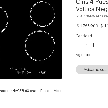
Cms 4 Pues
Voltios Neg
SKU: 770435347338
Prec
$ 1
 $ 1.765.900 
Cantidad
*
Agotado
Avísame cuan
 Empotrar HACEB 60 cms 4 Puestos Vitro