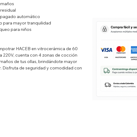
tamaños
residual
apagado automático
o para mayor tranquilidad
queo para niños
 empotrar HACEB en vitrocerámica de 60
 a 220V, cuenta con 4 zonas de cocción
amaños de tus ollas, brindándote mayor
ar. Disfruta de seguridad y comodidad con
emporizador programable, protección contra
a niños. Además, cuenta con 9 niveles de
l de tus preparaciones. ¡Encuentra aquí la