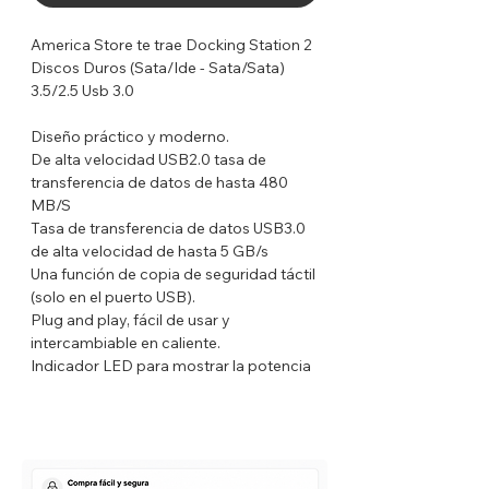
America Store te trae Docking Station 2
Discos Duros (Sata/Ide - Sata/Sata)
3.5/2.5 Usb 3.0
Diseño práctico y moderno.
De alta velocidad USB2.0 tasa de
transferencia de datos de hasta 480
MB/S
Tasa de transferencia de datos USB3.0
de alta velocidad de hasta 5 GB/s
Una función de copia de seguridad táctil
(solo en el puerto USB).
Plug and play, fácil de usar y
intercambiable en caliente.
Indicador LED para mostrar la potencia
y la situación del disco duro.
USB2.0/USB3.0 SATA, SATA II, Ide 2.5
Ide 3.5 compatible
Admite todos los discos duros SATA e
IDE de 2,5 "/3,5" de cualquier capacidad.