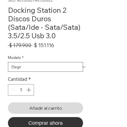
SKU: 80150601-80150602
Docking Station 2
Discos Duros
(Sata/Ide - Sata/Sata)
3.5/2.5 Usb 3.0
Precio
Precio
$ 151.116
 $ 179.900 
de
oferta
Modelo
*
Cantidad
*
Añadir al carrito
Comprar ahora