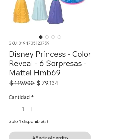
SKU: 0194735123759
Disney Princess - Color
Reveal - 6 Sorpresas -
Mattel Hmb69
Precio
Precio
$ 79.134
 $ 119.900 
de
oferta
Cantidad
*
Solo 1 disponible(s)
Añadir al carrito