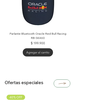
Parlante Bluetooth Oracle Red Bull Racing
RB-SK460
Precio
$ 199.900
Agregar al carrito
25% OFF
30% OFF
30% OFF
40% OFF
Ofertas especiales
40% OFF