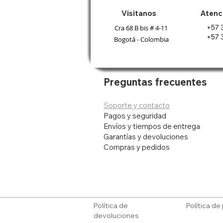
Visitanos
Atenci
+57 
Cra 68 B bis # 4-11
+57 
Bogotá - Colombia
Bateria Apple Macbook Pro
Audífonos Panasonic
Vista rápida
Vista rápida
Parlante Portá
Dragón El Gra
Vista r
Vista r
Inalámbricos Bluetooth In Ear
13'' A1322 A1278
Bluetooth Ipx7
Figura Shang-
09/2010/2011/2012
Tws Rz-b11
Agot
Precio
$ 119.900
Agotado
Precio
Precio de oferta
$ 249.900
$ 187.425
Preguntas frecuentes
Agot
Agregar al
Agotado
Agregar al carrito
Soporte y contacto
Pagos y seguridad
Envíos y tiempos de entrega
Garantías y devoluciones
Compras y pedidos
Política de
Política de
devoluciones