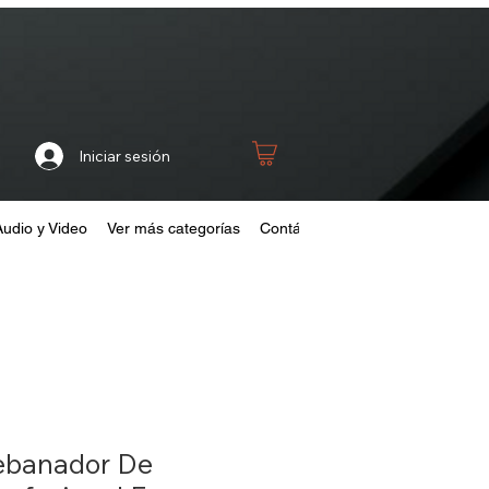
Iniciar sesión
Audio y Video
Ver más categorías
Contáctanos
Home
Fideliza
ebanador De