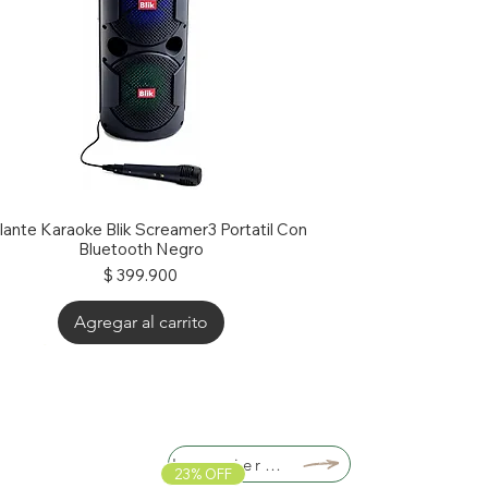
lante Karaoke Blik Screamer3 Portatil Con
Bluetooth Negro
Precio
$ 399.900
Agregar al carrito
% OFF
% OFF
Lo quiero!
23% OFF