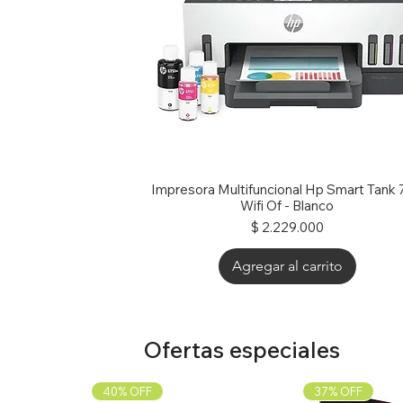
Impresora Multifuncional Hp Smart Tank
Wifi Of - Blanco
Precio
$ 2.229.000
Agregar al carrito
Ofertas especiales
40% OFF
37% OFF