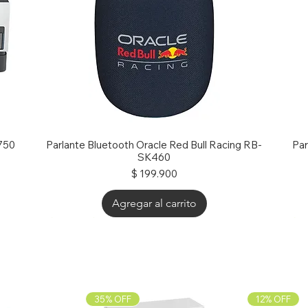
 750
Parlante Bluetooth Oracle Red Bull Racing RB-
Par
SK460
Precio
$ 199.900
Agregar al carrito
30% OFF
25
30
35% OFF
12% OFF