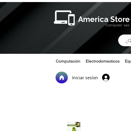
America Store
Computer sas
Computación
Electrodomesticos
Equ
Iniciar sesíon