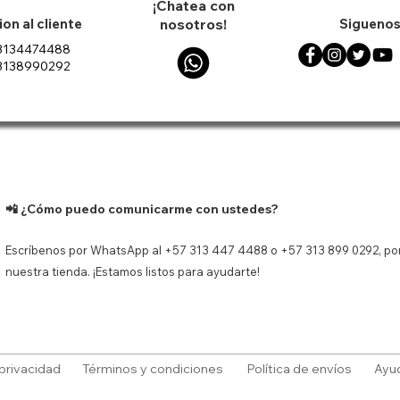
¡Chatea con
on al cliente
nosotros!
Siguenos
3134474488
3138990292
til Jvc 40w
n Protector
ápida
ápida
Decantador de Vino FREE
Vista rápida
Tenis Nik
Vist
 Water Proof
chi Marvel
HOME Forma Herradura
Court V
1500 ml
ado
Precio de oferta
Precio
$ 80.333
$ 594.9
Precio
$ 79.900
ado
 carrito
Agregar
Agregar al carrito
📲 ¿Cómo puedo comunicarme con ustedes?
Escríbenos por WhatsApp al +57 313 447 4488 o +57 313 899 0292, por
nuestra tienda. ¡Estamos listos para ayudarte!
 privacidad
Términos y condiciones
Política de envíos
Ayu