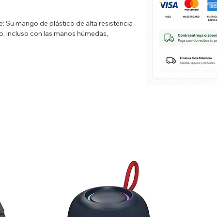
 Su mango de plástico de alta resistencia
o, incluso con las manos húmedas,
 corte es lo suficientemente afilada para la
 para evitar accidentes domésticos comunes.
BPA, resistentes y fáciles de limpiar. ¡
eño estilizado permite guardarlo en
ocupar espacio excesivo.