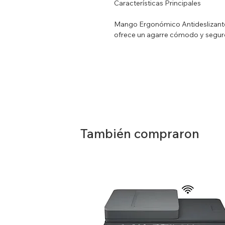
Características Principales
Mango Ergonómico Antideslizante:
ofrece un agarre cómodo y segur
reduciendo la fatiga manual.
Seguridad Superior: La cuchilla de
fruta pero segura al tacto, ideal
Fabricado con materiales libres de 
Almacenamiento Compacto: Su dis
cualquier cajón de utensilios sin 
También compraron