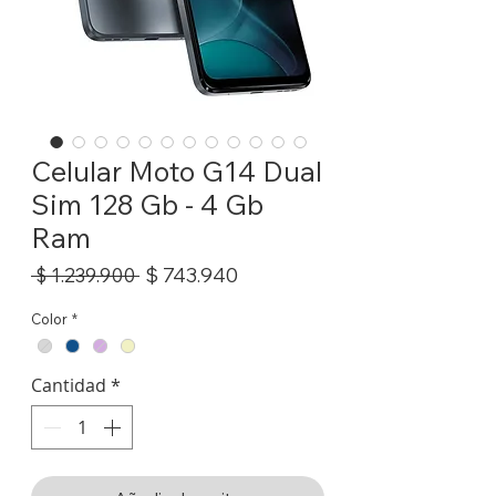
Celular Moto G14 Dual
Sim 128 Gb - 4 Gb
Ram
Precio
Precio
$ 743.940
 $ 1.239.900 
de
Color
*
oferta
Cantidad
*