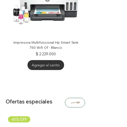
Impresora Multifuncional Hp Smart Tank
750 Wifi Of - Blanco
Precio
$ 2.229.000
Agregar al carrito
25% OFF
30% OFF
30% OFF
Ofertas especiales
40% OFF