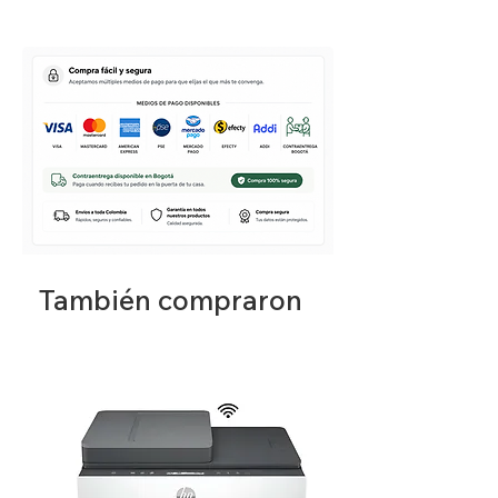
Caracteristicas:
- Es Dual SIM: Si
-Cantidad de ranuras para tarjeta SIN: 2
-Tamaño de tarjera SIM compatible:
Nano-SIM
Pantalla:
- 6,5 Pulgadas
- LCD tipo IPS
-FHD+ (1080 x2400)
-60Hz taza de refresco
También compraron