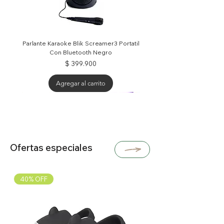
Parlante Karaoke Blik Screamer3 Portatil
Con Bluetooth Negro
Precio
$ 399.900
Agregar al carrito
25% OFF
30% OFF
30% OFF
40% OFF
40% OFF
Ofertas especiales
40% OFF