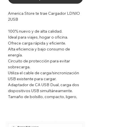
America Store te trae Cargador LDNIO
2USB
100% nuevo y de alta calidad.
Ideal para viajes, hogar o oficina.
Ofrece carga rápida y eficiente.
Alta eficiencia y bajo consumo de
energía.
Circuito de protección para evitar
sobrecarga.
Utiliza el cable de carga/sincronización
USB existente para cargar.
Adaptador de CA USB Dual, carga dos
dispositivos USB simultáneamente.
Tamaño de bolsillo, compacto, ligero,
duradero, fácil de llevar a cualquier lugar.
Simplemente conéctalo a una toma de
corriente y carga a través de un cable
USB adecuado.