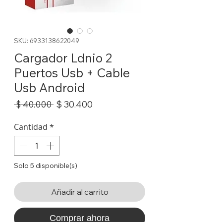
SKU: 6933138622049
Cargador Ldnio 2
Puertos Usb + Cable
Usb Android
Precio
Precio
$ 30.400
 $ 40.000 
de
oferta
Cantidad
*
Solo 5 disponible(s)
Añadir al carrito
Comprar ahora