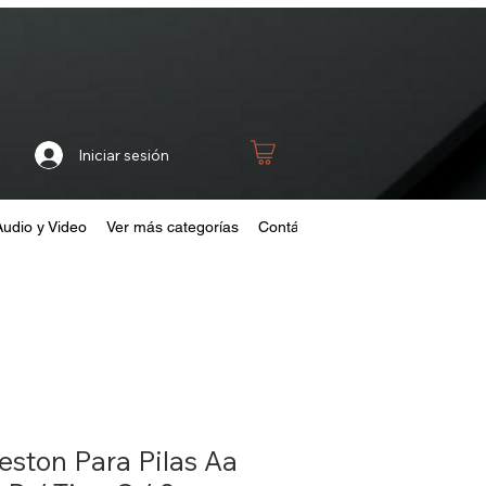
Iniciar sesión
Audio y Video
Ver más categorías
Contáctanos
Home
Fideliza
ston Para Pilas Aa