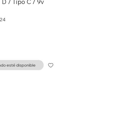
 D / Tipo C / 9v
0
Precio
724
de
oferta
do esté disponible