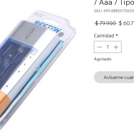
/ Aaa / Tipo
SKU: 695488007065
Precio
$ 60.
 $ 79.900 
Cantidad
*
Agotado
Avísame cuan