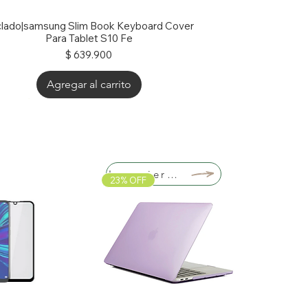
lado|samsung Slim Book Keyboard Cover
Para Tablet S10 Fe
Precio
$ 639.900
Agregar al carrito
% OFF
Lo quiero!
23% OFF