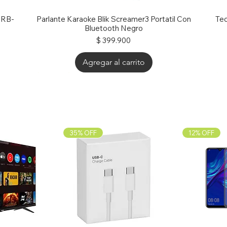
g RB-
Parlante Karaoke Blik Screamer3 Portatil Con
Tec
Bluetooth Negro
Precio
$ 399.900
Agregar al carrito
25% OFF
30% OFF
40
35% OFF
12% OFF