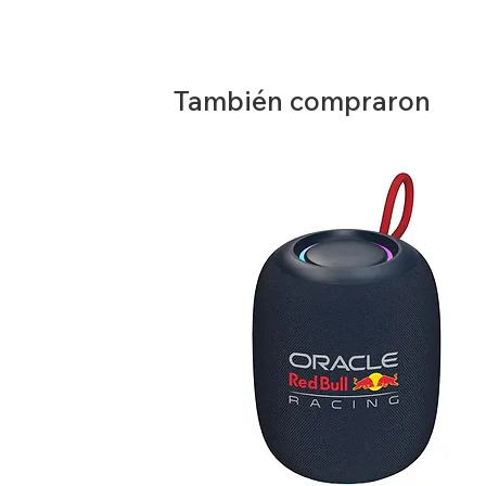
-Tamaño: 193.5X93X52.5 mm.
-Entrada: 100-240V AC 50 / 60Hz.
-Salida: 1.2V 600mA DC 9V DC 25
AA/AAA/C/D: 150mA.
También compraron