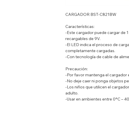
CARGADOR BST-C821BW
Características:
-Este cargador puede cargar de 1 
recargables de 9V.
-El LED indica el proceso de carg
completamente cargadas.
-Con tecnología de cable de alime
Precaución:
-Por favor mantenga el cargador en
-No deje caer ni ponga objetos pe
-Los niños que utilicen el cargado
adulto.
-Usar en ambientes entre 0°C – 4
-No exponga a altas temperaturas, 
Especificaciones:
-Peso: 325.5g