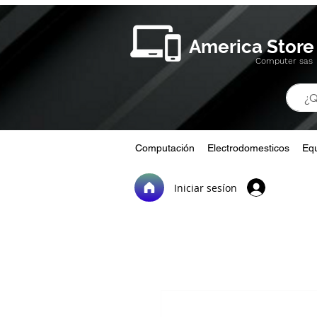
America Store
Computer sas
Computación
Electrodomesticos
Equ
Iniciar sesíon