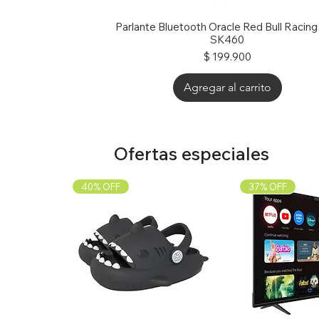
Parlante Bluetooth Oracle Red Bull Racin
SK460
Precio
$ 199.900
Agregar al carrito
30% OFF
Ofertas especiales
40% OFF
37% OFF