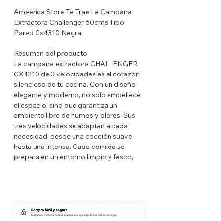
Ameerica Store Te Trae La Campana
Extractora Challenger 60cms Tipo
Pared Cx4310 Negra
Resumen del producto
La campana extractora CHALLENGER
CX4310 de 3 velocidades es el corazón
silencioso de tu cocina. Con un diseño
elegante y moderno, no solo embellece
el espacio, sino que garantiza un
ambiente libre de humos y olores. Sus
tres velocidades se adaptan a cada
necesidad, desde una cocción suave
hasta una intensa. Cada comida se
prepara en un entorno limpio y fesco,
permitiendo que disfrutes plenamente
del arte de cocinar. ¡Adquierela AHORA
MISMO!
Características destacadas
-Campana en lámina CR Prepintada de