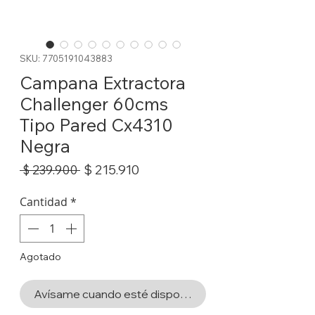
SKU: 7705191043883
Campana Extractora
Challenger 60cms
Tipo Pared Cx4310
Negra
Precio
Precio
$ 215.910
 $ 239.900 
de
oferta
Cantidad
*
Agotado
Avísame cuando esté disponible