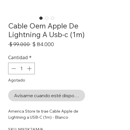
Cable Oem Apple De
Lightning A Usb-c (1m)
Precio
Precio
$ 84.000
 $ 99.000 
de
oferta
Cantidad
*
Agotado
Avísame cuando esté disponible
America Store te trae Cable Apple de
Lightning a USB-C (1m) - Blanco
SKU: MX0K2AM/A