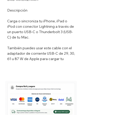
Descripción
Carga o sincroniza tu iPhone, iPad o
iPod con conector Lightning a través de
un puerto USB-C o Thunderbolt 3 (USB-
C) de tu Mac.
También puedes usar este cable con el
adaptador de corriente USB-C de 29, 30,
61 u 87 W de Apple para cargar tu
dispositivo iOS. Hasta puedes
aprovechar la función de carga rápida
del iPhone 8, iPhone 8 Plus, iPhone X,
iPhone XS, iPhone XS Max, iPhone XR y
algunos modelos de iPad Pro.
Compatibilidad
IPHONE: iPhone SE, iPhone 11 Pro Max,
iPhone 11 Pro, iPhone 11, iPhone Xr,