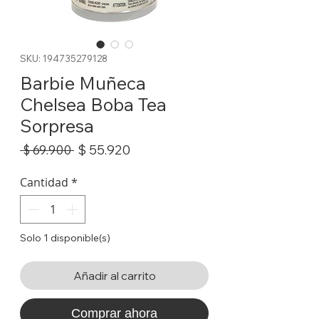
SKU: 194735279128
Barbie Muñeca
Chelsea Boba Tea
Sorpresa
Precio
Precio
$ 55.920
 $ 69.900 
de
oferta
Cantidad
*
Solo 1 disponible(s)
Añadir al carrito
Comprar ahora