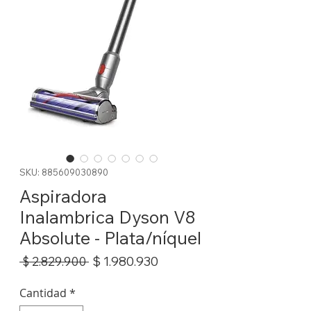
SKU: 885609030890
Aspiradora
Inalambrica Dyson V8
Absolute - Plata/níquel
Precio
Precio
$ 1.980.930
 $ 2.829.900 
de
oferta
Cantidad
*