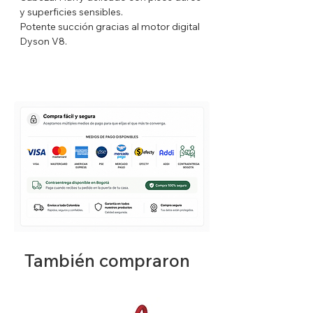
y superficies sensibles.
Potente succión gracias al motor digital
Dyson V8.
Descripción del producto
La Dyson V8 es una aspiradora
inalámbrica potente, ligera y versátil,
diseñada para brindar una limpieza
profunda en todo tipo de superficies. Su
tecnología desenredante evita que el
cabello y el pelo de mascotas se
enreden en el cepillo, mientras que su
funcionamiento silencioso ofrece una
experiencia más cómoda en el hogar.
Ideal para pisos duros, alfombras,
colchones, muebles y rincones difíciles.
También compraron
Características técnicas
Rendimiento