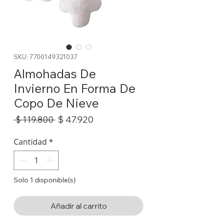
SKU: 7700149321037
Almohadas De
Invierno En Forma De
Copo De Nieve
Precio
Precio
$ 47.920
 $ 119.800 
de
oferta
Cantidad
*
Solo 1 disponible(s)
Añadir al carrito