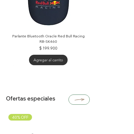
Parlante Bluetooth Oracle Red Bull Racing
RB-SK460
Precio
$ 199.900
Agregar al carrito
25% OFF
30% OFF
30% OFF
40% OFF
Ofertas especiales
40% OFF