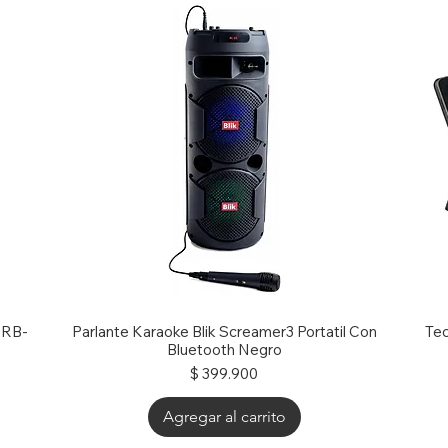
g RB-
Parlante Karaoke Blik Screamer3 Portatil Con
Tec
Bluetooth Negro
Precio
$ 399.900
Agregar al carrito