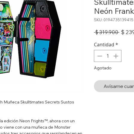
Skulltimate
Neón Frank
SKU: 0194735139415
Preci
$ 23
 $ 319.900 
Cantidad
*
Agotado
Avísame cuan
gh Muñeca Skulltimates Secrets Sustos
la edición Neon Frights™, ahora con un
nto viene con una muñeca de Monster
luidos tres accesorios que resplandecen en