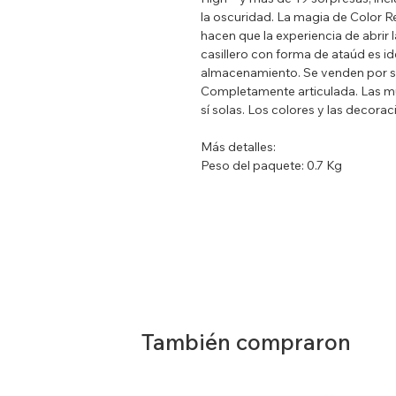
la oscuridad. La magia de Color R
hacen que la experiencia de abrir 
casillero con forma de ataúd es id
almacenamiento. Se venden por se
Completamente articulada. Las m
sí solas. Los colores y las decora
Más detalles:
Peso del paquete: 0.7 Kg
Medidas del paquete: 21.26x6.37
Modelo: HNF79
Edad mínima: 4 años
Incluye 1 casillero de almacenamie
Color Reveal™ y varias prendas y 
Requiere batería: No
Requiere montaje: No
ADVERTENCIA: Contiene o puede
causar asfixia
También compraron