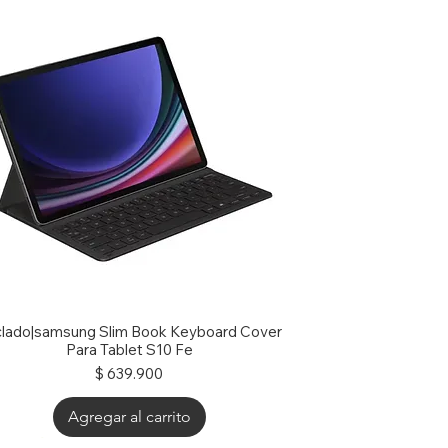
lado|samsung Slim Book Keyboard Cover
Para Tablet S10 Fe
Precio
$ 639.900
Agregar al carrito