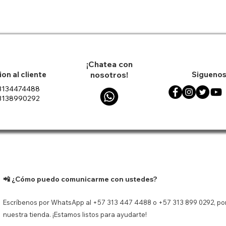
35% OFF
¡Chatea con
on al cliente
nosotros!
Siguenos
3134474488
3138990292
til Jvc 40w
n Protector
ápida
ápida
Decantador de Vino FREE
Vista rápida
Tenis Nik
Vist
 Water Proof
chi Marvel
HOME Forma Herradura
Court V
1500 ml
ado
Precio de oferta
Precio
$ 80.333
$ 594.9
Precio
$ 79.900
ado
 carrito
Agregar
Agregar al carrito
📲 ¿Cómo puedo comunicarme con ustedes?
Escríbenos por WhatsApp al +57 313 447 4488 o +57 313 899 0292, por
nuestra tienda. ¡Estamos listos para ayudarte!