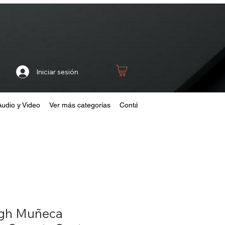
Iniciar sesión
Audio y Video
Ver más categorías
Contáctanos
Home
Fideliza
igh Muñeca