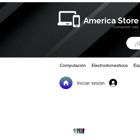
America Store
Computer sas
Computación
Electrodomesticos
Equ
Iniciar sesíon