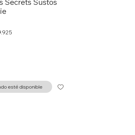
s Secrets Sustos
ie
o
Precio
9.925
de
oferta
do esté disponible