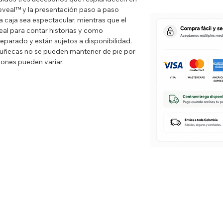
eveal™ y la presentación paso a paso
la caja sea espectacular, mientras que el
eal para contar historias y como
parado y están sujetos a disponibilidad.
uñecas no se pueden mantener de pie por
ciones pueden variar.
5x32.385 cm.
nto, 1 muñeca Frankie Stein™, 4 llaves
accesorios.
 generar partes pequeñas que pueden