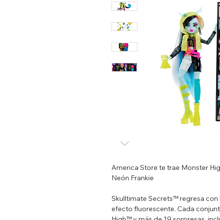
America Store te trae Monster Hi
Neón Frankie
Skulltimate Secrets™ regresa con 
efecto fluorescente. Cada conju
High™ y más de 19 sorpresas, inc