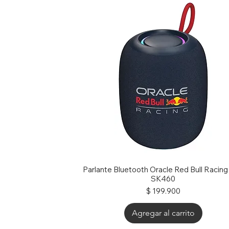
Parlante Bluetooth Oracle Red Bull Racin
SK460
Precio
$ 199.900
Agregar al carrito