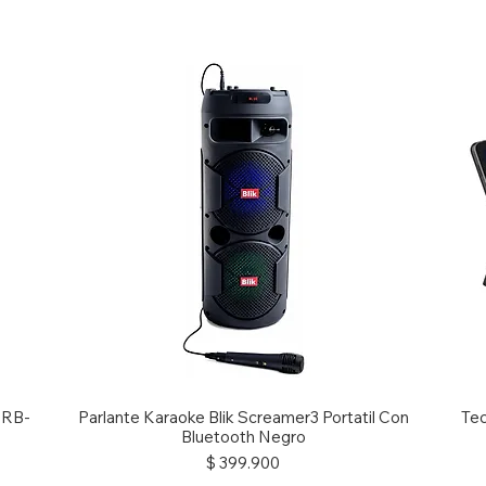
g RB-
Parlante Karaoke Blik Screamer3 Portatil Con
Tec
Bluetooth Negro
Precio
$ 399.900