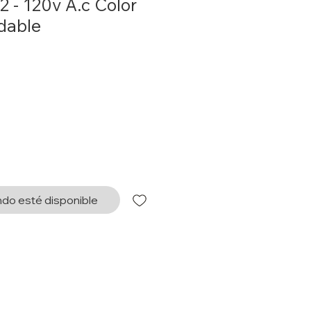
2 - 120v A.c Color
dable
o
do esté disponible