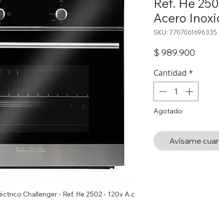
Ref. He 250
Acero Inoxi
SKU: 7707061696335
Preci
$ 989.900
Cantidad
*
Agotado
Avísame cuan
ctrico Challenger - Ref. He 2502 - 120v A.c