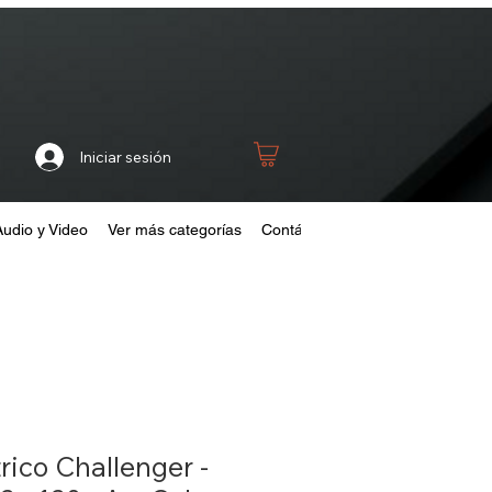
Iniciar sesión
Audio y Video
Ver más categorías
Contáctanos
Home
Fideliza
rico Challenger -