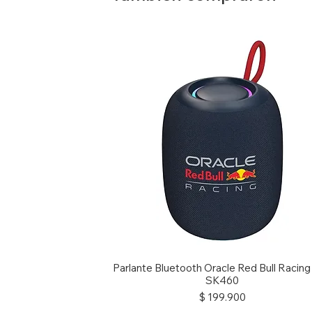
Parlante Bluetooth Oracle Red Bull Racin
SK460
Precio
$ 199.900