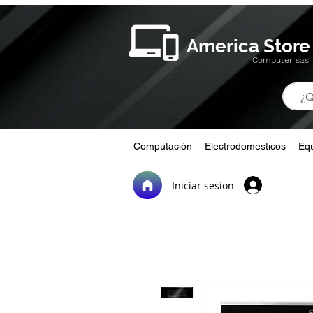
America Store
Computer sas
Computación
Electrodomesticos
Equ
Iniciar sesíon