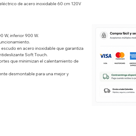
 eléctrico de acero inoxidable 60 cm 120V
00 W, inferior 900 W.
 funcionamiento.
y escudo en acero inoxidable que garantiza
ntideslizante Soft Touch.
portes que minimizan el calentamiento de
lmente desmontable para una mejor y
 puerta para mantener baja temperatura en
malte Crystal Clean con propiedades
pieza.
lección de funciones. Una (1) perilla para el
mada. Una (1) bandeja asadora.