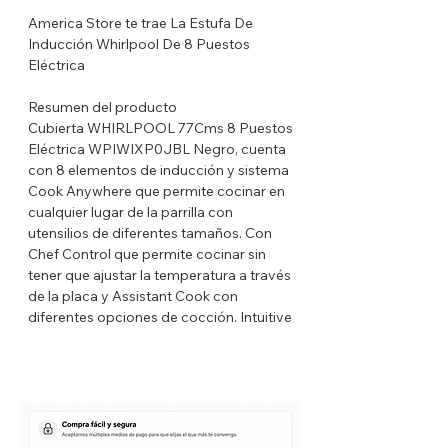
America Store te trae La Estufa De
Inducción Whirlpool De 8 Puestos
Eléctrica
Resumen del producto
Cubierta WHIRLPOOL 77Cms 8 Puestos
Eléctrica WPIWIXP0JBL Negro, cuenta
con 8 elementos de inducción y sistema
Cook Anywhere que permite cocinar en
cualquier lugar de la parrilla con
utensilios de diferentes tamaños. Con
Chef Control que permite cocinar sin
tener que ajustar la temperatura a través
de la placa y Assistant Cook con
diferentes opciones de cocción. Intuitive
Sense para tener los mejores resultados,
controles fontrales, y acabado iXelium
que brinda un brillo perfecto y fácil
limpieza. ¡Adquiere el tuyo ahora!
Características destacadas: