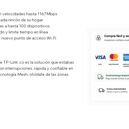
on velocidades hasta 1167Mbps
cada rincón de su hogar
s a hasta 100 dispositivos
o y limite tiempo en línea
 nuevo punto de acceso Wi-Fi
 TP-Link: co es la solución que estabas
n interrupciones, rápida y confiable en
ecnología Mesh, olvídate de las zonas
 controlar desde tu smartphone con la app
ién y cómo se usa la red en cada
con Deco M4, cómpralo ahora!
ompatible con Cualquier Sistema
e Soporta: Alexa