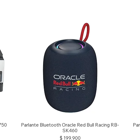
etro(s)
ros
0 Mbps
a Marca
 750
Parlante Bluetooth Oracle Red Bull Racing RB-
Par
SK460
Precio
$ 199.900