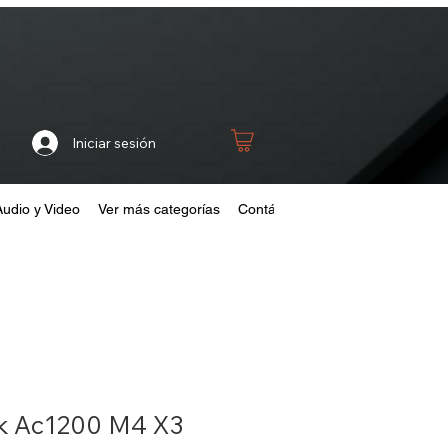
Iniciar sesión
Audio y Video
Ver más categorías
Contáctanos
Home
Fideliza
nk Ac1200 M4 X3