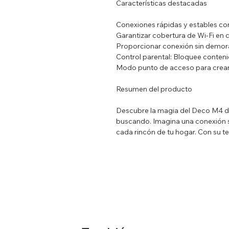
Características destacadas
Conexiones rápidas y estables c
Garantizar cobertura de Wi-Fi en 
Proporcionar conexión sin demora
Control parental: Bloquee contenid
Modo punto de acceso para crear
Resumen del producto
Descubre la magia del Deco M4 de
buscando. Imagina una conexión si
cada rincón de tu hogar. Con su t
muertas. Es fácil de configurar y
Deco, permitiéndote gestionar qu
momento. ¡Transforma tu hogar 
Características Técnicas
Sistema Operativo Compatible: C
Operativo
Aplicacion de Comando de Voz qu