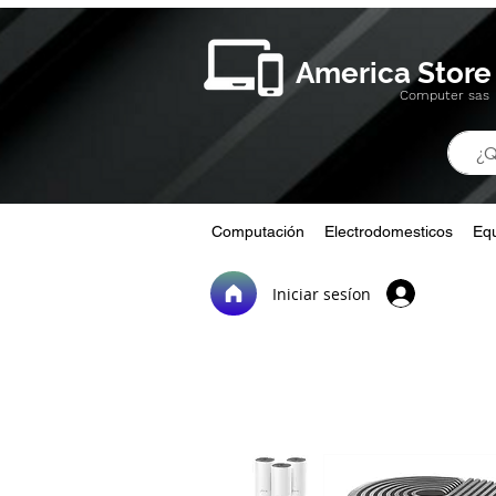
America Store
Computer sas
Computación
Electrodomesticos
Equ
Iniciar sesíon