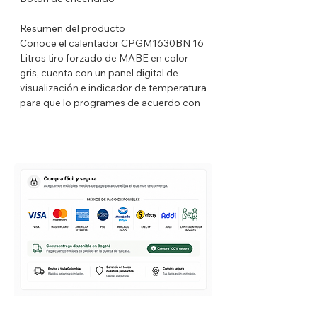
Resumen del producto
Conoce el calentador CPGM1630BN 16
Litros tiro forzado de MABE en color
gris, cuenta con un panel digital de
visualización e indicador de temperatura
para que lo programes de acuerdo con
tu gusto y disfrutes agua caliente para tu
familia con rápidez y ahorro por más
tiempo. Sistema de seguridad por
sensores que brindan toda la
tranquilidad para su uso. No esperes
más ¡Adquiérelo aquí!
Características Técnicas
Tipo de Producto: Paso a Gas
Consumo Minimo Energetico: 447.82
kWh/Mes
Eficiencia Energetica: A
Voltaje: Rango entre 110 V y 120 V