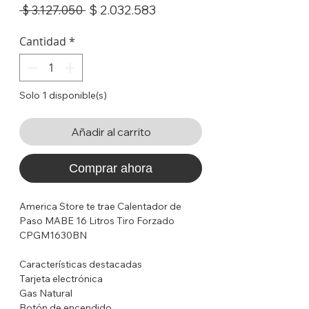
Precio
Precio
$ 2.032.583
 $ 3.127.050 
de
oferta
Cantidad
*
Solo 1 disponible(s)
Añadir al carrito
Comprar ahora
America Store te trae Calentador de
Paso MABE 16 Litros Tiro Forzado
CPGM1630BN
Características destacadas
Tarjeta electrónica
Gas Natural
Botón de encendido